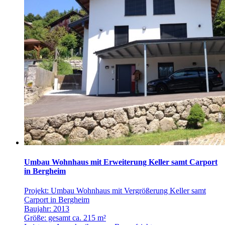
Umbau Wohnhaus mit Erweiterung Keller samt Carport
in Bergheim
Projekt: Umbau Wohnhaus mit Vergrößerung Keller samt
Carport in Bergheim
Baujahr: 2013
Größe: gesamt ca. 215 m²