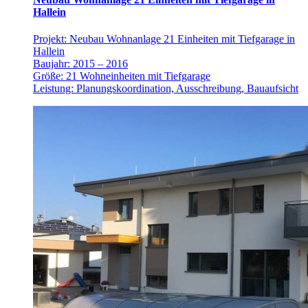
Hallein
Projekt: Neubau Wohnanlage 21 Einheiten mit Tiefgarage in
Hallein
Baujahr: 2015 – 2016
Größe: 21 Wohneinheiten mit Tiefgarage
Leistung: Planungskoordination, Ausschreibung, Bauaufsicht