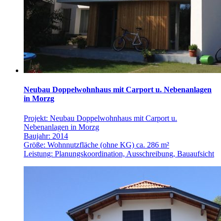
Neubau Doppelwohnhaus mit Carport u. Nebenanlagen
in Morzg
Projekt: Neubau Doppelwohnhaus mit Carport u.
Nebenanlagen in Morzg
Baujahr: 2014
Größe: Wohnnutzfläche (ohne KG) ca. 286 m²
Leistung: Planungskoordination, Ausschreibung, Bauaufsicht