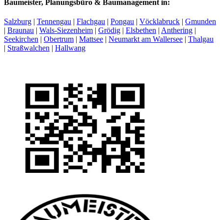
Baumeister, Planungsbüro & Baumanagement in:
Salzburg
|
Tennengau
|
Flachgau
|
Pongau
|
Vöcklabruck
|
Gmunden
|
Braunau
|
Wals-Siezenheim
|
Grödig
|
Elsbethen
|
Anthering
|
Seekirchen
|
Obertrum
|
Mattsee
|
Neumarkt am Wallersee
|
Thalgau
|
Straßwalchen
|
Hallwang