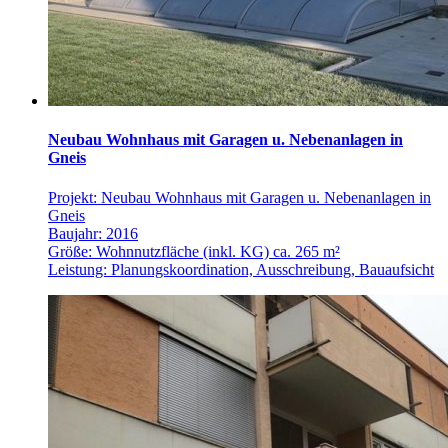
Neubau Wohnhaus mit Garagen u. Nebenanlagen in
Gneis
Projekt: Neubau Wohnhaus mit Garagen u. Nebenanlagen in
Gneis
Baujahr: 2016
Größe: Wohnnutzfläche (inkl. KG) ca. 265 m²
Leistung: Planungskoordination, Ausschreibung, Bauaufsicht