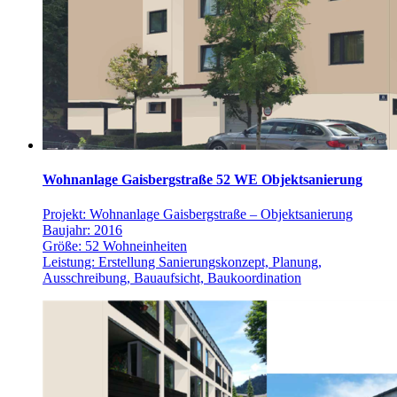
Wohnanlage Gaisbergstraße 52 WE Objektsanierung
Projekt: Wohnanlage Gaisbergstraße – Objektsanierung
Baujahr: 2016
Größe: 52 Wohneinheiten
Leistung: Erstellung Sanierungskonzept, Planung,
Ausschreibung, Bauaufsicht, Baukoordination