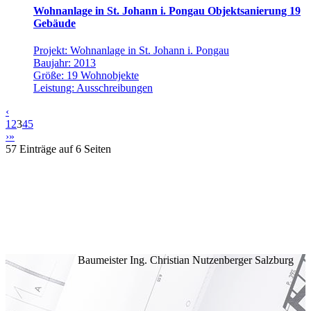
Wohnanlage in St. Johann i. Pongau Objektsanierung 19
Gebäude
Projekt: Wohnanlage in St. Johann i. Pongau
Baujahr: 2013
Größe: 19 Wohnobjekte
Leistung: Ausschreibungen
‹
1
2
3
4
5
›
»
57 Einträge auf 6 Seiten
Baumeister Ing. Christian Nutzenberger Salzburg